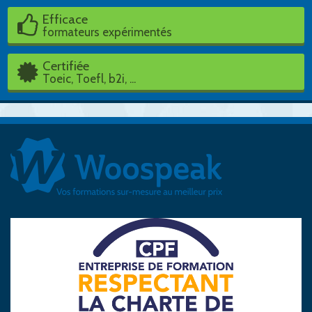
Efficace
formateurs expérimentés
Certifiée
Toeic, Toefl, b2i, ...