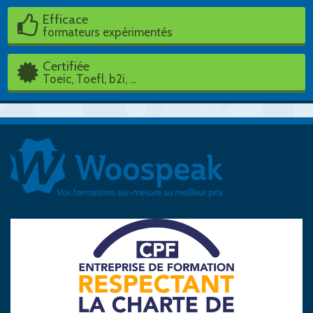
Efficace
formateurs expérimentés
Certifiée
Toeic, Toefl, b2i, ...