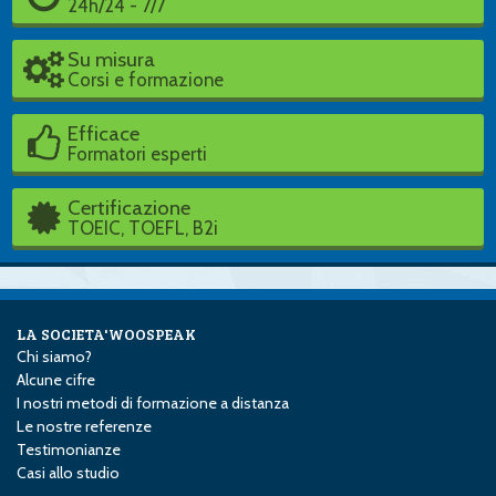
24h/24 - 7/7
Su misura
Corsi e formazione
Efficace
Formatori esperti
Certificazione
TOEIC, TOEFL, B2i
LA SOCIETA'WOOSPEAK
Chi siamo?
Alcune cifre
I nostri metodi di formazione a distanza
Le nostre referenze
Testimonianze
Casi allo studio