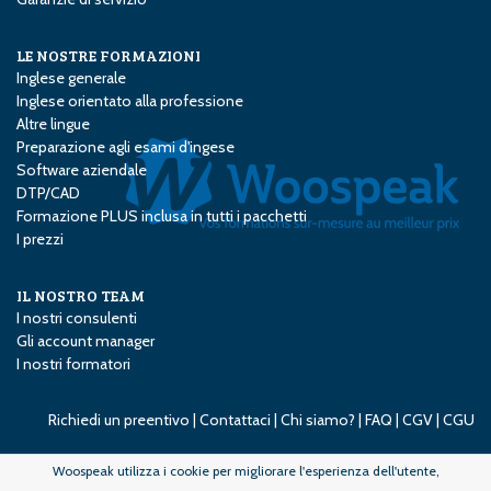
LE NOSTRE FORMAZIONI
Inglese generale
Inglese orientato alla professione
Altre lingue
Preparazione agli esami d'ingese
Software aziendale
DTP/CAD
Formazione PLUS inclusa in tutti i pacchetti
I prezzi
IL NOSTRO TEAM
I nostri consulenti
Gli account manager
I nostri formatori
Richiedi un preentivo
|
Contattaci
|
Chi siamo?
|
FAQ
|
CGV
|
CGU
Woospeak utilizza i cookie per migliorare l'esperienza dell'utente,