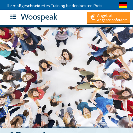
Ihr maßgeschneidertes Training für den besten Preis
Woospeak
Angebot
Angebot anfordern