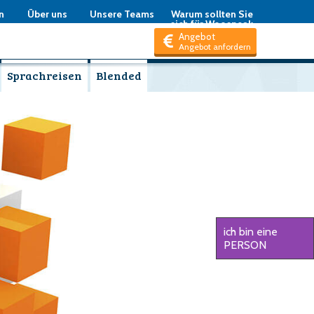
n
Über uns
Unsere Teams
Warum sollten Sie
sich für Woospeak
entscheiden
Angebot
Angebot anfordern
Sprachreisen
Blended
ich bin eine
PERSON