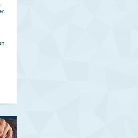
n
ken
en