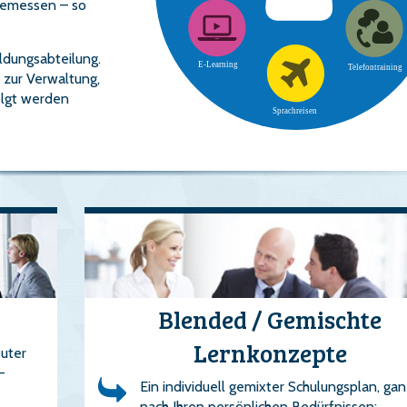
 gemessen – so
ldungsabteilung.
 zur Verwaltung,
olgt werden
Blended / Gemischte
Lernkonzepte
uter
-
Ein individuell gemixter Schulungsplan, ga
nach Ihren persönlichen Bedürfnissen: