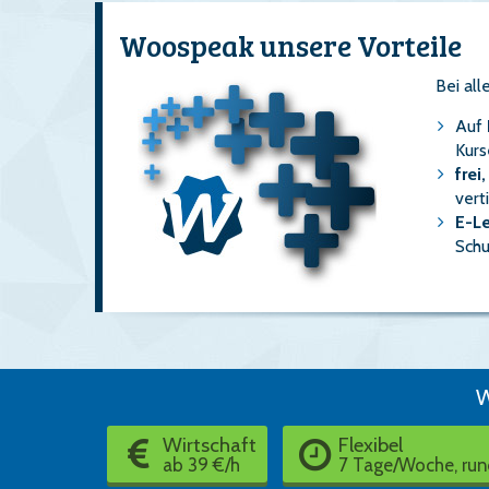
Woospeak unsere Vorteile
Bei al
Auf
Kurs
frei
vert
E-L
Schu
W
Wirtschaft
Flexibel
ab 39 €/h
7 Tage/Woche, run