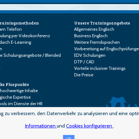
Trainingsmethoden
Unsere Trainingsangebote
 am Telefon
Allgemeines Englisch
ulung per Videokonferenz
Business Englisch
durch E-Learning
Weitere Fremdsprachen
en
Vorbereitung auf Englischprüfung
e Schulungsangebote / Blended
EDV Schulungen
DTP / CAD
e
Vorteile inclusiver Trainings
Die Preise
ks Pluspunkte
 hochwertige Inhalte
ische Expertise
ols im Dienste der HR
w-up des Kursteilnehmers
 zu verbessern, den Datenverkehr zu analysieren und eine opti
tise vom Trainer
rantiert
Informationen
und
Cookies konfigurieren
.
OK