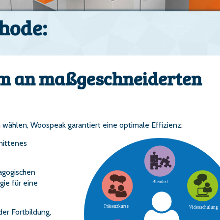
hode:
um an maßgeschneiderten
 wählen, Woospeak garantiert eine optimale Effizienz:
nittenes
agogischen
ie für eine
der Fortbildung,