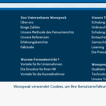
Das Unternehmen Woospeak
Unsere 
Über uns
Schulung
Einige Zahlen
Onlinesch
Unsere Methode des Fernunterrichts
Schulung 
Unsere Referenzen
Eintauch
Erfahrungsberichte
Gemischt
Fallstudie
Learning
Die Preis
Warum Fernunterricht ?
Vorteile für Ihr Unternehmen
Woospea
Die Einsätze für Ihren HR
Qualitativ
Vorteile für die Kursteilnehmer
Technolog
Unsere To
Ein Follo
Woospeak verwendet Cookies, um Ihre Benutzererfahrung
Das Exper
Service ga