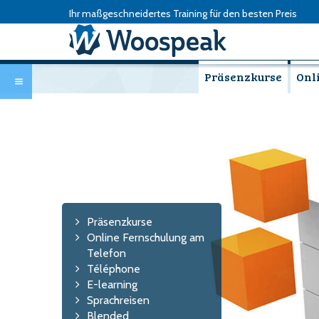
Ihr maßgeschneidertes Training für den besten Preis
Präsenzkurse
Onl
Präsenzkurse
Online Fernschulung am
Telefon
Téléphone
E-learning
Sprachreisen
Blended