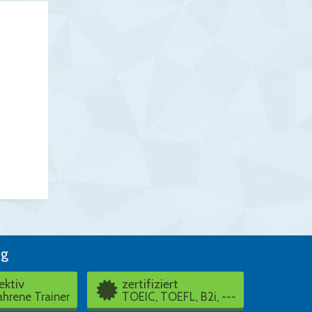
ng
ektiv
zertifiziert
ahrene Trainer
TOEIC, TOEFL, B2i, ---