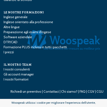
LE NOSTRE FORMAZIONI
Inglese generale
Inglese orientato alla professione
Altre lingue
Preparazione agli esami d'ingese
Software aziendale
DTP/CAD
Formazione PLUS inclusa in tutti i pacchetti
I prezzi
IL NOSTRO TEAM
I nostri consulenti
Gli account manager
I nostri formatori
Richiedi un preentivo
|
Contattaci
|
Chi siamo?
|
FAQ
|
CGV
|
CGU
Woospeak utilizza i cookie per migliorare l'esperienza dell'utente,