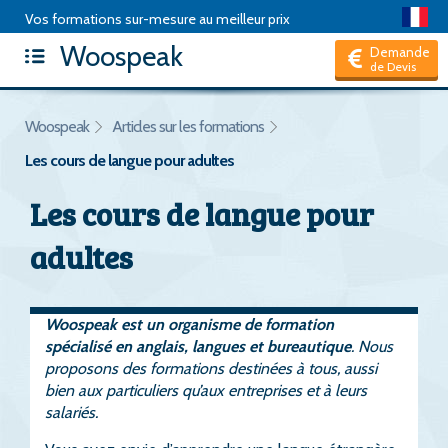
Vos formations sur-mesure au meilleur prix
Woospeak
Articles
|
Package de formation
|
Test d'anglais
|
FAQ
|
Demande
de Devis
Hors CPF, je suis un Particulier
Woospeak
Articles sur les formations
Les cours de langue pour adultes
Les cours de langue pour
adultes
Woospeak est un organisme de formation
spécialisé en anglais, langues et bureautique
. Nous
proposons des formations destinées à tous, aussi
bien aux particuliers qu’aux entreprises et à leurs
salariés.