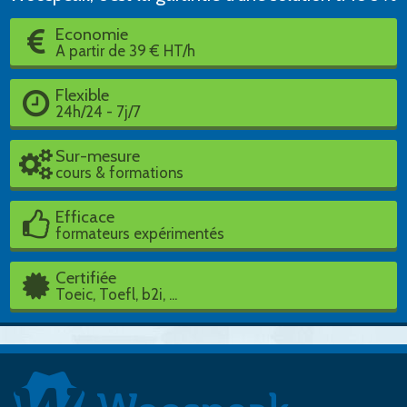
Economie
A partir de 39 € HT/h
Flexible
24h/24 - 7j/7
Sur-mesure
cours & formations
Efficace
formateurs expérimentés
Certifiée
Toeic, Toefl, b2i, ...