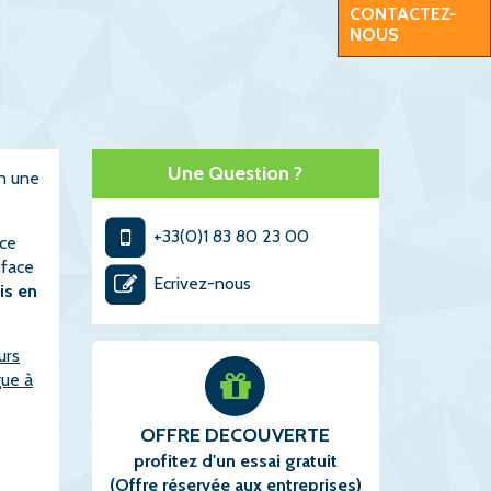
CONTACTEZ-
NOUS
Une Question ?
n une
+33(0)1 83 80 23 00
nce
 face
Ecrivez-nous
is en
urs
gue à
OFFRE DECOUVERTE
profitez d'un essai gratuit
(Offre réservée aux entreprises)