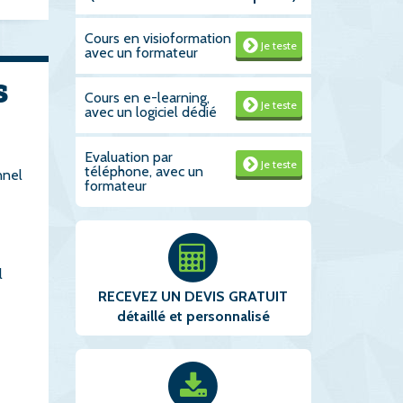
Cours en visioformation
Je teste
avec un formateur
s
Cours en e-learning,
Je teste
avec un logiciel dédié
Evaluation par
Je teste
téléphone, avec un
nnel
formateur
l
RECEVEZ UN DEVIS GRATUIT
détaillé et personnalisé