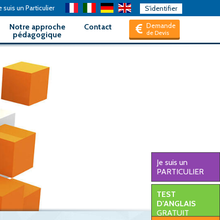
 suis un Particulier
S'identifier
Demande
Notre approche
Contact
de Devis
pédagogique
Je suis un
PARTICULIER
TEST
D'ANGLAIS
GRATUIT