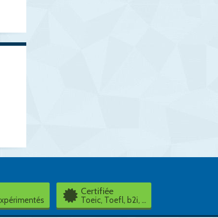
Certifiée
expérimentés
Toeic, Toefl, b2i, ...