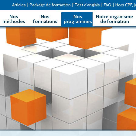
Articles
|
Package de formation
|
Test d'anglais
|
FAQ
|
Hors CPF, je
Nos
Nos
Nos
Notre organisme
méthodes
formations
programmes
de formation