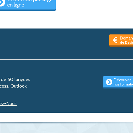
en ligne
Deman
de Devi
+ de 50 langues
Découvrir
nos formati
cess, Outlook
ez-Nous