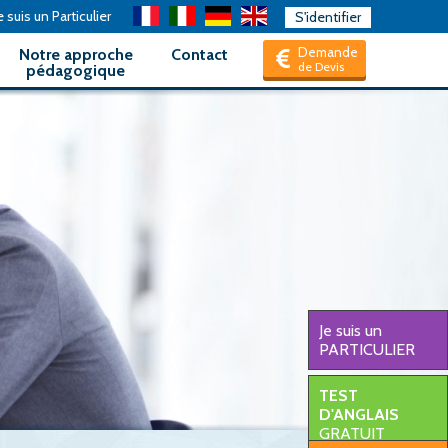
 suis un Particulier
S'identifier
Demande
Notre approche
Contact
de Devis
pédagogique
Je suis un
PARTICULIER
TEST
D'ANGLAIS
GRATUIT