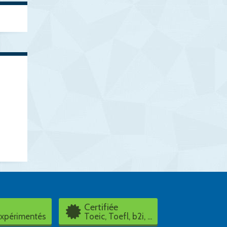
Certifiée
expérimentés
Toeic, Toefl, b2i, ...