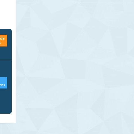
de
s
ons