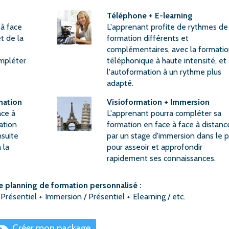
Téléphone + E-learning
 à face
L'apprenant profite de rythmes de
t de la
formation différents et
complémentaires, avec la formati
mpléter
téléphonique à haute intensité, et
l'autoformation à un rythme plus
adapté.
mation
Visioformation + Immersion
âce à
L'apprenant pourra compléter sa
ation
formation en face à face à distanc
nsuite
par un stage d'immersion dans le 
 la
pour asseoir et approfondir
rapidement ses connaissances.
e planning de formation personnalisé :
 Présentiel + Immersion / Présentiel + Elearning / etc.
Créer mon package