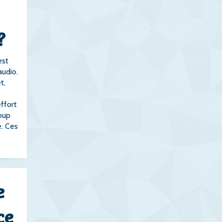
?
st
audio.
t,
effort
coup
e. Ces
e
ce