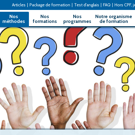
Articles
|
Package de formation
|
Test d'anglais
|
FAQ
|
Hors CPF, je
Nos
Nos
Nos
Notre organisme
méthodes
formations
programmes
de formation