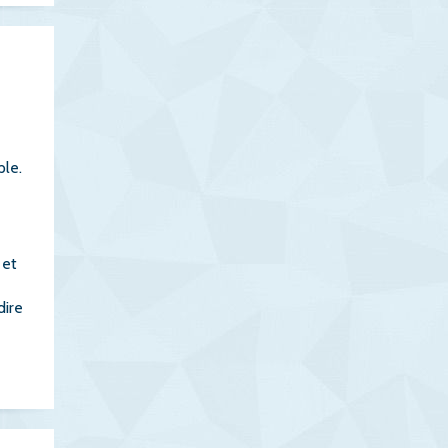
ple.
 et
dire