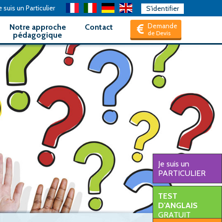
 suis un Particulier
S'identifier
Demande
Notre approche
Contact
de Devis
pédagogique
Je suis un
PARTICULIER
TEST
D'ANGLAIS
GRATUIT