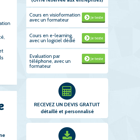
Cours en visioformation
Je teste
avec un formateur
ation
Cours en e-learning,
té,
Je teste
avec un logiciel dédié
et
Evaluation par
ls
Je teste
téléphone, avec un
formateur
e
RECEVEZ UN DEVIS GRATUIT
détaillé et personnalisé
ne