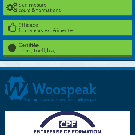
Sur-mesure
cours & formations
Efficace
formateurs expérimentés
Certifiée
Toeic, Toefl, b2i, ...