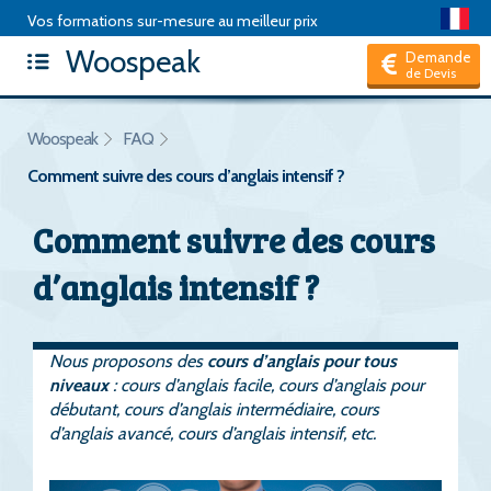
Vos formations sur-mesure au meilleur prix
Woospeak
Articles
|
Package de formation
|
Test d'anglais
|
FAQ
|
Demande
de Devis
Hors CPF, je suis un Particulier
Woospeak
FAQ
Comment suivre des cours d’anglais intensif ?
Comment suivre des cours
d’anglais intensif ?
Nous proposons des
cours d’anglais pour tous
niveaux
: cours d’anglais facile, cours d’anglais pour
débutant, cours d’anglais intermédiaire, cours
d’anglais avancé, cours d’anglais intensif, etc.