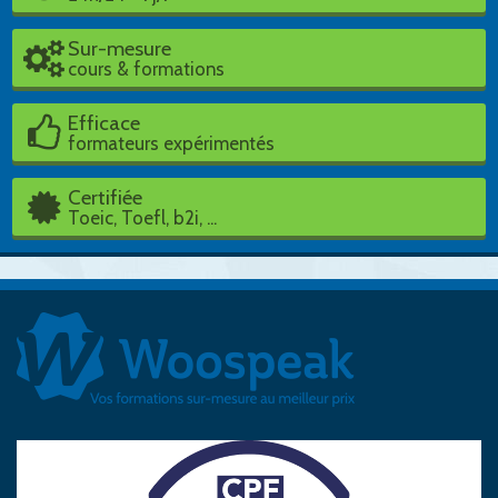
Sur-mesure
cours & formations
Efficace
formateurs expérimentés
Certifiée
Toeic, Toefl, b2i, ...