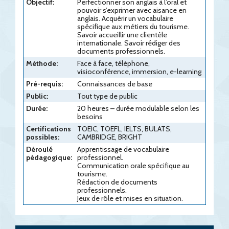
Objectif:
Perfectionner son anglais à l’oral et
pouvoir s’exprimer avec aisance en
anglais. Acquérir un vocabulaire
spécifique aux métiers du tourisme.
Savoir accueillir une clientèle
internationale. Savoir rédiger des
documents professionnels.
Méthode:
Face à face, téléphone,
visioconférence, immersion, e-learning
Pré-requis:
Connaissances de base
Public:
Tout type de public
Durée:
20 heures – durée modulable selon les
besoins
Certifications
TOEIC, TOEFL, IELTS, BULATS,
possibles:
CAMBRIDGE, BRIGHT
Déroulé
Apprentissage de vocabulaire
pédagogique:
professionnel.
Communication orale spécifique au
tourisme.
Rédaction de documents
professionnels.
Jeux de rôle et mises en situation.