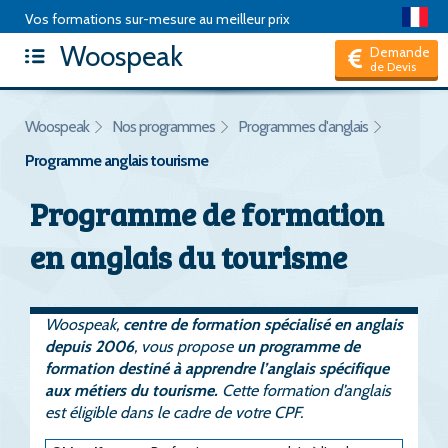
Vos formations sur-mesure au meilleur prix
Woospeak
Articles
|
Package de formation
|
Test d'anglais
|
FAQ
|
Demande
de Devis
Hors CPF, je suis un Particulier
Woospeak
Nos programmes
Programmes d'anglais
Programme anglais tourisme
Programme de formation
en anglais du tourisme
Woospeak,
centre de formation spécialisé en anglais
depuis 2006
, vous propose
un programme de
formation destiné à apprendre l’anglais spécifique
aux métiers du tourisme.
Cette formation d’anglais
est éligible dans le cadre de votre CPF.