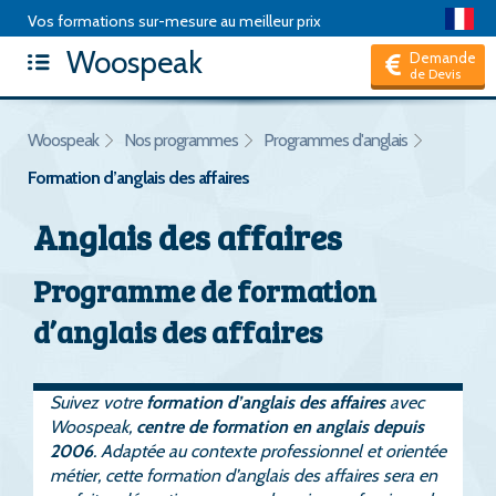
Vos formations sur-mesure au meilleur prix
Woospeak
Articles
|
Package de formation
|
Test d'anglais
|
FAQ
|
Demande
de Devis
Hors CPF, je suis un Particulier
Woospeak
Nos programmes
Programmes d'anglais
Formation d’anglais des affaires
Anglais des affaires
Programme de formation
d’anglais des affaires
Suivez votre
formation d’anglais des affaires
avec
Woospeak,
centre de formation en anglais depuis
2006
. Adaptée au contexte professionnel et orientée
métier, cette formation d’anglais des affaires sera en