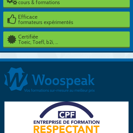
cours & formations
Efficace
formateurs expérimentés
Certifiée
Toeic, Toefl, b2i, ...