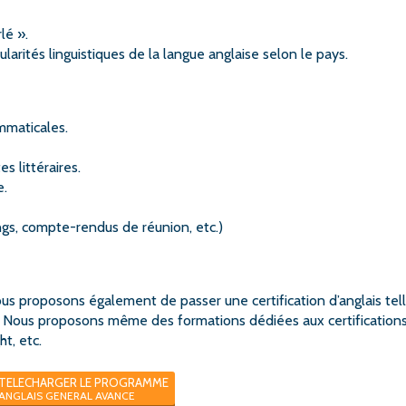
lé ».
arités linguistiques de la langue anglaise selon le pays.
mmaticales.
s littéraires.
e.
ngs, compte-rendus de réunion, etc.)
ous proposons également de passer une certification d’anglais tel
ous proposons même des formations dédiées aux certifications
ht, etc.
TELECHARGER LE PROGRAMME
ANGLAIS GENERAL AVANCE