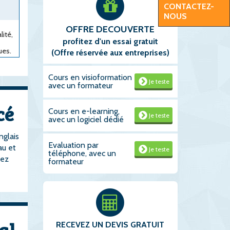
CONTACTEZ-
NOUS
OFFRE DECOUVERTE
lité,
profitez d'un essai gratuit
ues.
(Offre réservée aux entreprises)
Cours en visioformation
Je teste
avec un formateur
cé
Cours en e-learning,
Je teste
avec un logiciel dédié
nglais
Evaluation par
au et
Je teste
téléphone, avec un
rez
formateur
al
RECEVEZ UN DEVIS GRATUIT