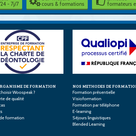
24 - 7j/7
cours & formations
formateurs 
ORGANISME DE FORMATION
NOS METHODES DE FORMATIO
choisir Woospeak ?
Formation présentielle
te de qualité
Visioformation
cas
Formation par téléphone
ts
E-learning
 de formation
Séjours linguistiques
Blended Learning