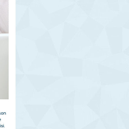
 son
e
si.