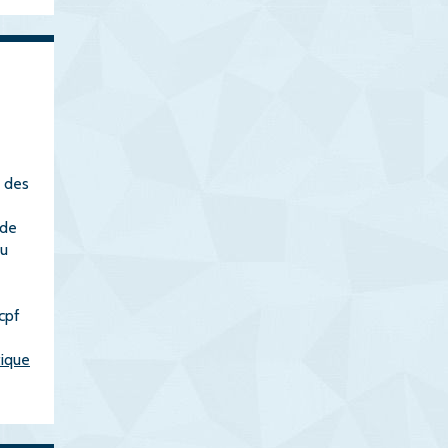
e des
 de
ou
cpf
ique