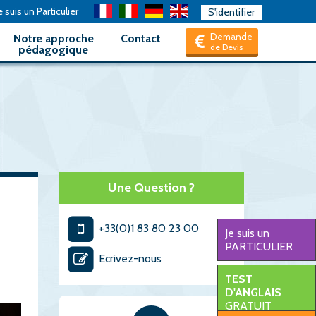
 suis un Particulier
S'identifier
Demande
Notre approche
Contact
de Devis
pédagogique
Une Question ?
+33(0)1 83 80 23 00
Je suis un
PARTICULIER
Ecrivez-nous
TEST
D'ANGLAIS
GRATUIT