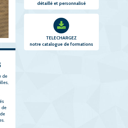
détaillé et personnalisé
TELECHARGEZ
notre catalogue de formations
s
e de
lles,
s
s
és
t de
 de
es.