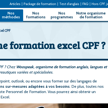
Articles
|
Package de formation
|
Test d'anglais
|
FAQ
|
Hors CPF, je
Nos
Nos
Nos
Notre organisme
méthodes
formations
programmes
de formation
cel CPF
ne formation excel CPF ?
CPF ? Chez
Woospeak, organisme de formation anglais, langues et
tiques variées et spécialisées.
rpoint, outlook, ou encore vous former sur des langages de
ns sur-mesures adaptées à vos besoins
. De plus, toutes nos
pte Personnel de Formation. Vous pourrez ainsi obtenir un
 Excel.