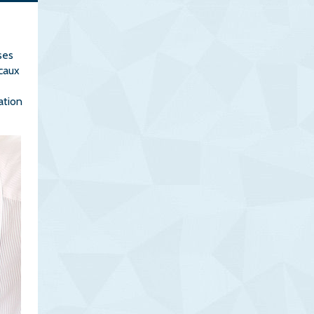
ses
ocaux
ation