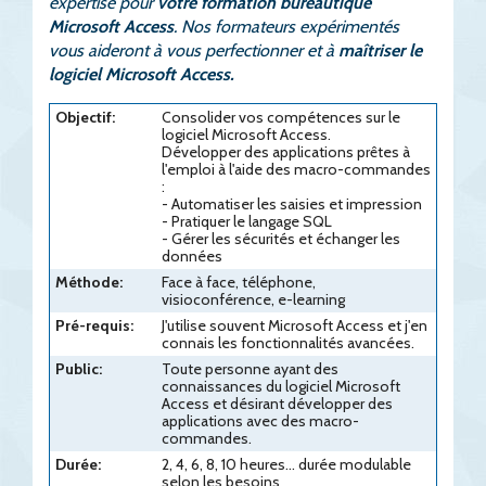
expertise pour
votre formation bureautique
Microsoft Access
. Nos formateurs expérimentés
vous aideront à vous perfectionner et à
maîtriser le
logiciel Microsoft Access.
Objectif:
Consolider vos compétences sur le
logiciel Microsoft Access.
Développer des applications prêtes à
l'emploi à l'aide des macro-commandes
:
- Automatiser les saisies et impression
- Pratiquer le langage SQL
- Gérer les sécurités et échanger les
données
Méthode:
Face à face, téléphone,
visioconférence, e-learning
Pré-requis:
J'utilise souvent Microsoft Access et j'en
connais les fonctionnalités avancées.
Public:
Toute personne ayant des
connaissances du logiciel Microsoft
Access et désirant développer des
applications avec des macro-
commandes.
Durée:
2, 4, 6, 8, 10 heures... durée modulable
selon les besoins