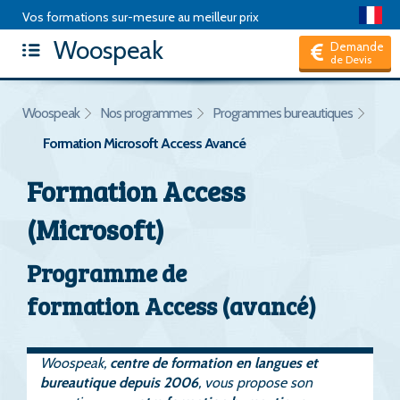
Vos formations sur-mesure au meilleur prix
Woospeak
Articles
|
Package de formation
|
Test d'anglais
|
FAQ
|
Demande
de Devis
Hors CPF, je suis un Particulier
Woospeak
Nos programmes
Programmes bureautiques
Formation Microsoft Access Avancé
Formation Access
(Microsoft)
Programme de
formation Access (avancé)
Woospeak,
centre de formation en langues et
bureautique depuis 2006
, vous propose son