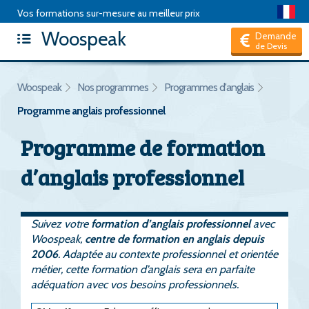
Vos formations sur-mesure au meilleur prix
Woospeak
Articles
|
Package de formation
|
Test d'anglais
|
FAQ
|
Demande
de Devis
Hors CPF, je suis un Particulier
Woospeak
Nos programmes
Programmes d'anglais
Programme anglais professionnel
Programme de formation
d’anglais professionnel
Suivez votre
formation d’anglais professionnel
avec
Woospeak,
centre de formation en anglais depuis
2006
. Adaptée au contexte professionnel et orientée
métier, cette formation d’anglais sera en parfaite
adéquation avec vos besoins professionnels.