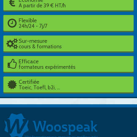
A partir de 39 € HT/h
Flexible
24h/24 - 7j/7
Sur-mesure
cours & formations
Efficace
formateurs expérimentés
Certifiée
Toeic, Toefl, b2i, ...