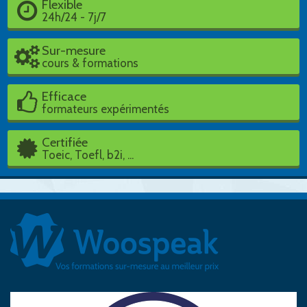
Flexible
24h/24 - 7j/7
Sur-mesure
cours & formations
Efficace
formateurs expérimentés
Certifiée
Toeic, Toefl, b2i, ...