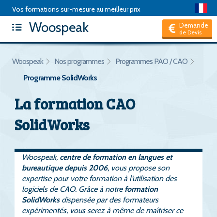
Vos formations sur-mesure au meilleur prix
Woospeak
Articles
|
Package de formation
|
Test d'anglais
|
FAQ
|
Demande
de Devis
Hors CPF, je suis un Particulier
Woospeak
Nos programmes
Programmes PAO / CAO
Programme SolidWorks
La formation CAO
SolidWorks
Woospeak,
centre de formation en langues et
bureautique depuis 2006
, vous propose son
expertise pour votre formation à l’utilisation des
logiciels de CAO. Grâce à notre
formation
SolidWorks
dispensée par des formateurs
expérimentés, vous serez à même de maîtriser ce