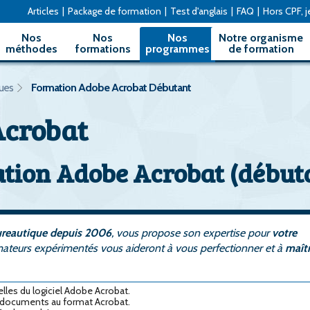
Articles
|
Package de formation
|
Test d'anglais
|
FAQ
|
Hors CPF, je
Nos
Nos
Nos
Notre organisme
méthodes
formations
programmes
de formation
ues
Formation Adobe Acrobat Débutant
Acrobat
ion Adobe Acrobat (début
bureautique depuis 2006
, vous propose son expertise pour
votre
mateurs expérimentés vous aideront à vous perfectionner et à
maîtr
elles du logiciel Adobe Acrobat.
s documents au format Acrobat.