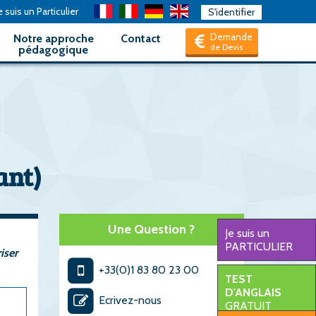
 suis un Particulier
S'identifier
Demande
Notre approche
Contact
de Devis
pédagogique
ant)
Une Question ?
Je suis un
PARTICULIER
iser
+33(0)1 83 80 23 00
TEST
D'ANGLAIS
Ecrivez-nous
GRATUIT