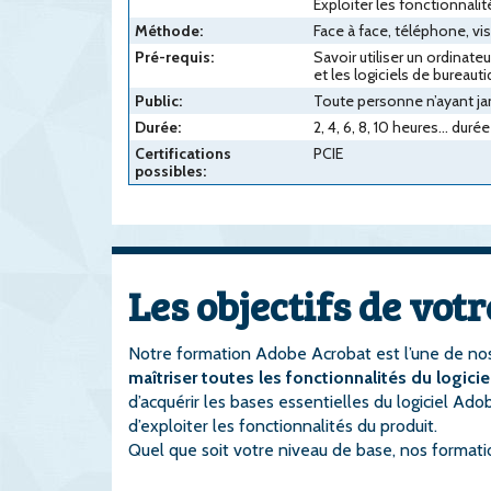
Exploiter les fonctionnalit
Méthode:
Face à face, téléphone, v
Pré-requis:
Savoir utiliser un ordinat
et les logiciels de bureauti
Public:
Toute personne n’ayant ja
Durée:
2, 4, 6, 8, 10 heures... du
Certifications
PCIE
possibles:
Les objectifs de vo
Notre formation Adobe Acrobat est l’une de nos
maîtriser toutes les fonctionnalités du logic
d’acquérir les bases essentielles du logiciel A
d’exploiter les fonctionnalités du produit.
Quel que soit votre niveau de base, nos formati