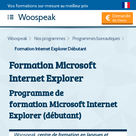
Vos formations sur-mesure au meilleur prix
Woospeak
Articles
|
Package de formation
|
Test d'anglais
|
FAQ
|
Demande
de Devis
Hors CPF, je suis un Particulier
Woospeak
Nos programmes
Programmes bureautiques
Formation Internet Explorer Débutant
Formation Microsoft
Internet Explorer
Programme de
formation Microsoft Internet
Explorer (débutant)
Woospeak,
centre de formation en langues et