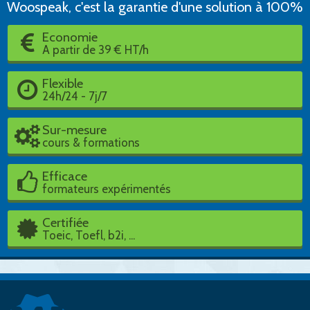
Woospeak, c'est la garantie d'une solution à 100%
Economie
A partir de 39 € HT/h
Flexible
24h/24 - 7j/7
Sur-mesure
cours & formations
Efficace
formateurs expérimentés
Certifiée
Toeic, Toefl, b2i, ...