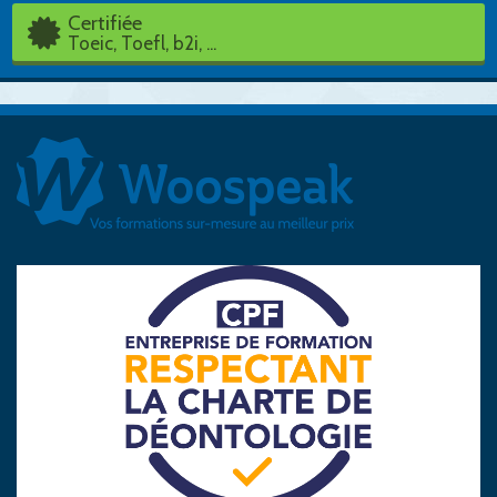
Certifiée
Toeic, Toefl, b2i, ...