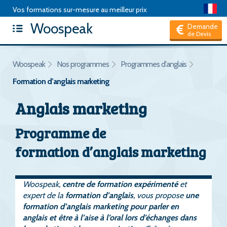
Vos formations sur-mesure au meilleur prix
Woospeak
Articles
|
Package de formation
|
Test d'anglais
|
FAQ
|
Demande
de Devis
Hors CPF, je suis un Particulier
Woospeak
Nos programmes
Programmes d'anglais
Formation d’anglais marketing
Anglais marketing
Programme de
formation d’anglais marketing
Woospeak,
centre de formation expérimenté
et
expert de la
formation d’anglais
, vous propose
une
formation d’anglais marketing pour parler en
anglais et être à l’aise à l’oral lors d’échanges dans